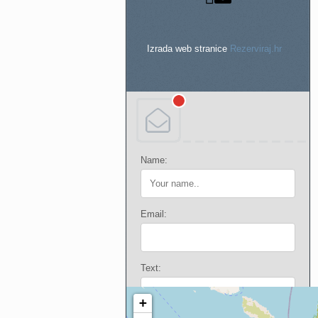
Izrada web stranice
Rezerviraj.hr
Name:
Email:
Text: